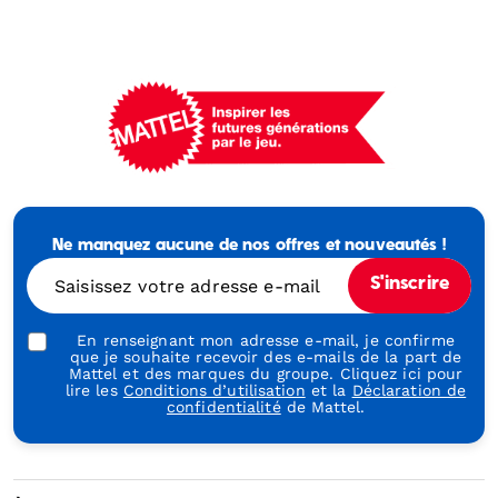
Mattel
-
Empowering
Ne manquez aucune de nos offres et nouveautés !
Generations
Through
Saisissez votre adresse e-mail
S'inscrire
Play
En renseignant mon adresse e-mail, je confirme
que je souhaite recevoir des e-mails de la part de
Mattel et des marques du groupe. Cliquez ici pour
lire les
Conditions d’utilisation
et la
Déclaration de
confidentialité
de Mattel.