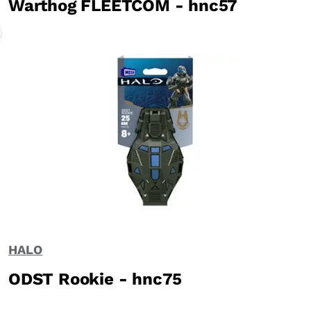
Warthog FLEETCOM - hnc57
HALO
ODST Rookie - hnc75