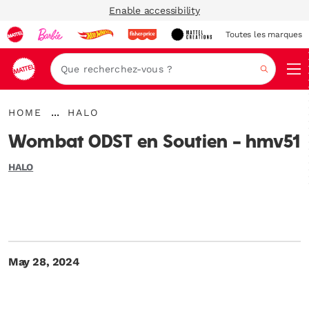
Enable accessibility
Toutes les marques
Navi
Recher
{"key":"Home","value":"\/"}
{"key":"HALO","value":"\/blogs\/mega-
...
HOME
HALO
Développer
unboxed\/tagged\/en-
le
us-
Wombat ODST en Soutien - hmv51
fil
category-
d’Ariane
halo"}
HALO
May 28, 2024