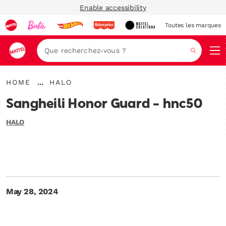
Enable accessibility
Toutes les marques
Navi
Recher
{"key":"Home","value":"\/"}
{"key":"HALO","value":"\/blogs\/mega-
...
HOME
HALO
Développer
unboxed\/tagged\/en-
le
us-
Sangheili Honor Guard - hnc50
fil
category-
d’Ariane
halo"}
HALO
May 28, 2024