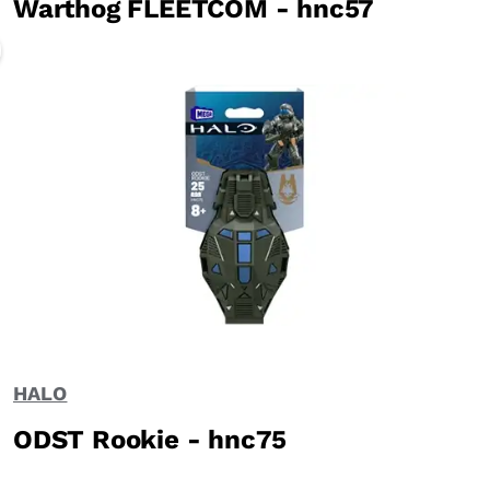
Warthog FLEETCOM - hnc57
HALO
ODST Rookie - hnc75