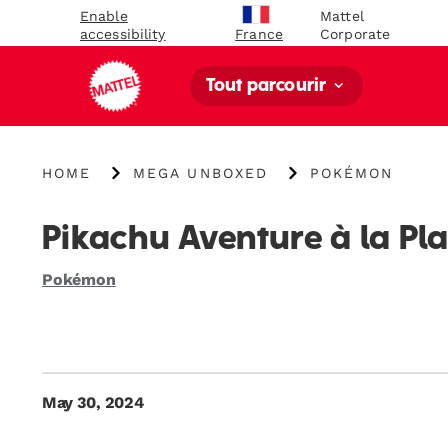
Enable
Mattel
accessibility
Corporate
France
Tout parcourir
{"key":"Home","value":"\/"}
{"key":"MEGA
{"key":"Pokémon","
HOME
MEGA UNBOXED
POKÉMON
Unboxed","value":"\/blogs\/mega-
unboxed\/tagged\
unboxed"}
us-
category-
Pikachu Aventure à la Pl
pokemon"}
Pokémon
May 30, 2024