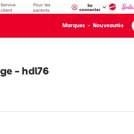
Service
Pour les
Se
connecter
client
parents
Nouveautés
Marques
value":"\/blogs\/mega-
/en-
age - hdl76