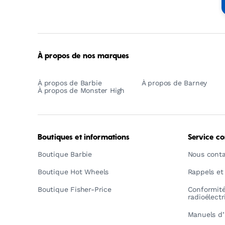
-
Empowering
Generations
Through
Play
À propos de nos marques
À propos de Barbie
À propos de Barney
À propos de Monster High
Boutiques et informations
Service c
Boutique Barbie
Nous conta
Boutique Hot Wheels
Rappels et
Boutique Fisher-Price
Conformit
radioélect
Manuels d’