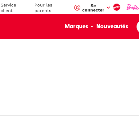
Service
Pour les
Se
connecter
client
parents
Nouveautés
Marques
value":"\/blogs\/mega-
/en-