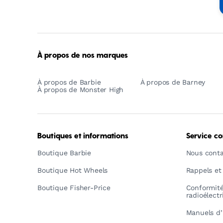
-
Empowering
Generations
Through
Play
À propos de nos marques
À propos de Barbie
À propos de Barney
À propos de Monster High
Boutiques et informations
Service c
Boutique Barbie
Nous conta
Boutique Hot Wheels
Rappels et
Boutique Fisher-Price
Conformit
radioélect
Manuels d’