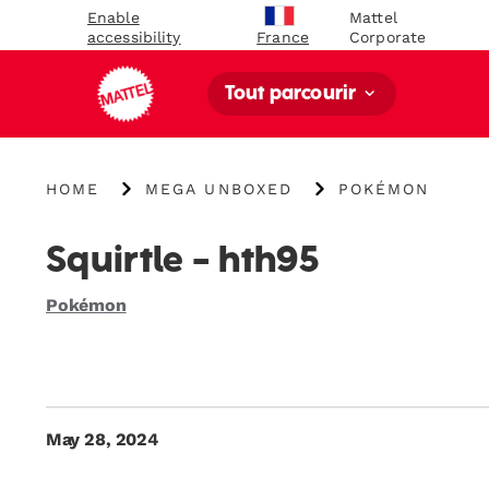
Enable
Mattel
accessibility
Corporate
France
Tout parcourir
{"key":"Home","value":"\/"}
{"key":"MEGA
{"key":"Pokémon","
HOME
MEGA UNBOXED
POKÉMON
Unboxed","value":"\/blogs\/mega-
unboxed\/tagged\
unboxed"}
us-
category-
Squirtle - hth95
pokemon"}
Pokémon
May 28, 2024