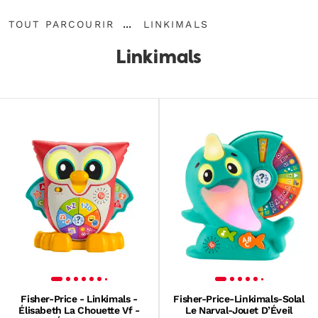
Tout
Linkimals
...
TOUT PARCOURIR
LINKIMALS
parcourir
Développer
le
Linkimals
fil
d’Ariane
Fisher-Price - Linkimals -
Fisher-Price-Linkimals-Solal
Élisabeth La Chouette Vf -
Le Narval-Jouet D’Éveil