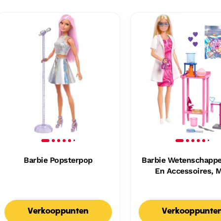
Barbie Popsterpop
Barbie Wetenschappe
En Accessoires, 
Blonde Modepop
Laboratoriumtafel, 
Kleur Veranderen
Verkooppunten
Verkooppunte
Accessoires