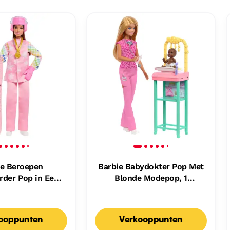
ie Beroepen
Barbie Babydokter Pop Met
der Pop in Een
Blonde Modepop, 1
Met Meer Dan 10
Babypop, Meubels En
res, Waaronder
Accessoires
wboard Dat Van
ooppunten
Verkooppunten
r Verandert