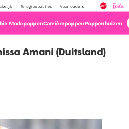
akelijk
Terugroepacties
Voor ouders
bie Modepoppen
Carrièrepoppen
Poppenhuizen
nissa Amani (Duitsland)