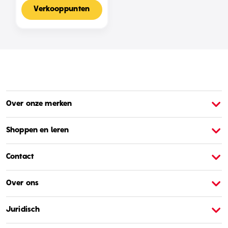
Voor 2-4 Spelers,
Nederlandse Editie
Verkooppunten
Over onze merken
Over Barbie
O
Shoppen en leren
Contact
Over ons
Juridisch