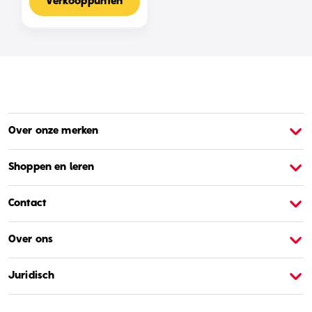
Nederlandse Editie
Verkooppunten
Over onze merken
Over Barbie
O
Shoppen en leren
Contact
Over ons
Juridisch