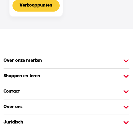
Voor 2-4 Spelers,
Nederlandse Editie
Verkooppunten
Over onze merken
Over Barbie
O
Shoppen en leren
Contact
Over ons
Juridisch