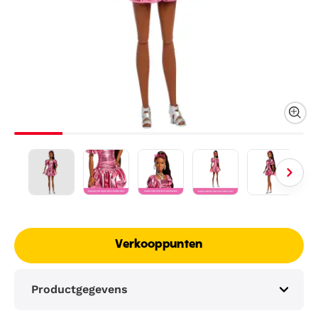
Verkooppunten
Productgegevens