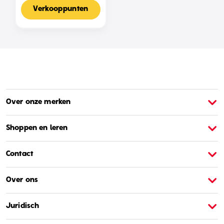
Voor 2-4 Spelers,
Nederlandse Editie
Verkooppunten
Over onze merken
Over Barbie
O
Shoppen en leren
Contact
Over ons
Juridisch