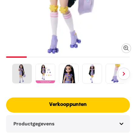
Verkooppunten
Productgegevens