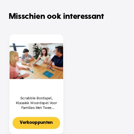
Misschien ook interessant
Scrabble Bordspel,
Klassiek Woordspel Voor
Families Met Twee
Manieren Om Te Spelen
Voor 2-4 Spelers,
Nederlandse Editie
Verkooppunten