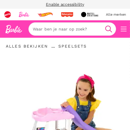
Enable accessibility
Alle merken
Zoeken
"Alles
"
...
ALLES BEKIJKEN
SPEELSETS
bekijken
Kruimelspoor
Speelsets"
"
uitvouwen