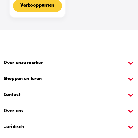
Voor 2-4 Spelers,
Nederlandse Editie
Verkooppunten
Over onze merken
Over Barbie
O
Shoppen en leren
Contact
Over ons
Juridisch