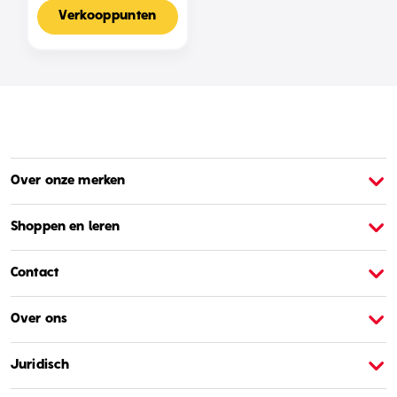
Voor 2-4 Spelers,
Nederlandse Editie
Verkooppunten
Over onze merken
Over Barbie
O
Shoppen en leren
Contact
Over ons
Juridisch