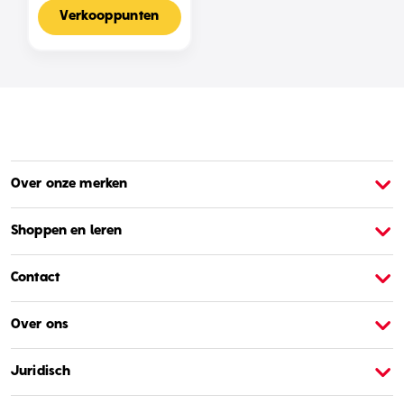
Voor 2-4 Spelers,
Nederlandse Editie
Verkooppunten
Over onze merken
Over Barbie
O
Shoppen en leren
Contact
Over ons
Juridisch