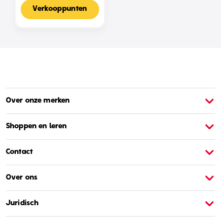
Voor 2-4 Spelers,
Nederlandse Editie
Verkooppunten
Over onze merken
Over Barbie
O
Shoppen en leren
Contact
Over ons
Juridisch