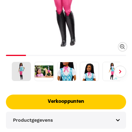
Verkooppunten
Productgegevens