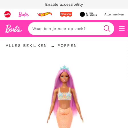
Enable accessibility
Alle merken
Zoeken
"Alles
"
...
ALLES BEKIJKEN
POPPEN
bekijken
Kruimelspoor
Poppen"
"
uitvouwen