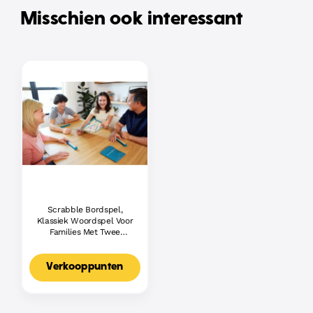
Misschien ook interessant
Scrabble Bordspel,
Klassiek Woordspel Voor
Families Met Twee
Manieren Om Te Spelen
Voor 2-4 Spelers,
Nederlandse Editie
Verkooppunten