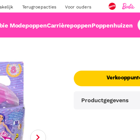
akelijk
Terugroepacties
Voor ouders
bie Modepoppen
Carrièrepoppen
Poppenhuizen
Verkooppunt
Productgegevens