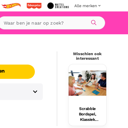
Alle merken
Zoeken
Misschien ook
interessant
en
Scrabble
Bordspel,
Klassiek
Woordspel