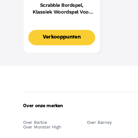
Scrabble Bordspel,
Klassiek Woordspel Voor
Families Met Twee
Manieren Om Te Spelen
Voor 2-4 Spelers,
Verkooppunten
Nederlandse Editie
Over onze merken
Over Barbie
Over Barney
Over Monster High