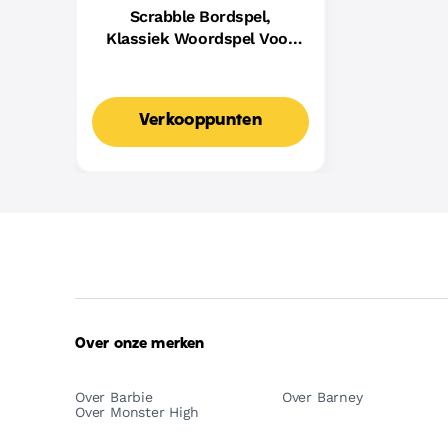
Scrabble Bordspel,
Klassiek Woordspel Voor
Families Met Twee
Manieren Om Te Spelen
Voor 2-4 Spelers,
Verkooppunten
Nederlandse Editie
Over onze merken
Over Barbie
Over Barney
Over Monster High