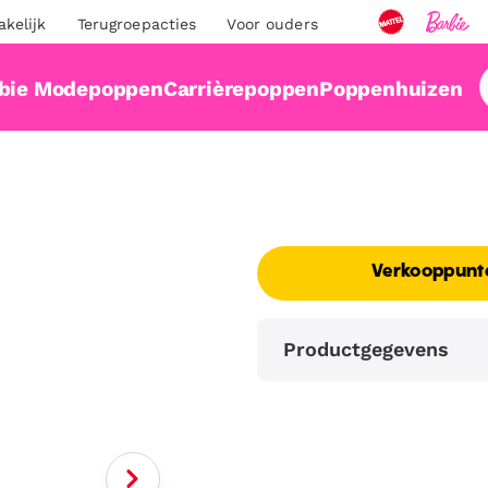
akelijk
Terugroepacties
Voor ouders
bie Modepoppen
Carrièrepoppen
Poppenhuizen
Verkooppunt
Productgegevens