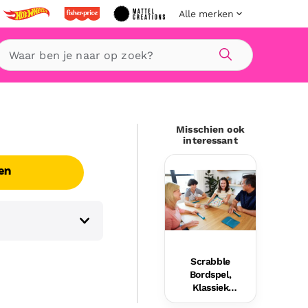
Alle merken
Zoeken
Misschien ook
interessant
en
Scrabble
Bordspel,
Klassiek
Woordspel