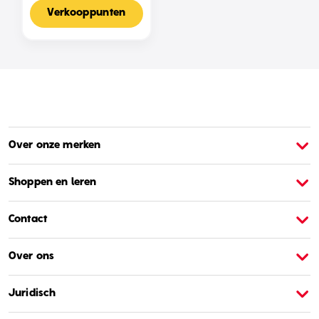
Voor 2-4 Spelers,
Nederlandse Editie
Verkooppunten
Over onze merken
Over Barbie
O
Shoppen en leren
Contact
Over ons
Juridisch