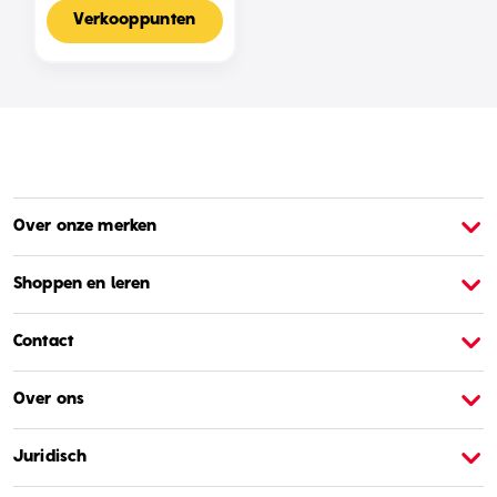
Voor 2-4 Spelers,
Nederlandse Editie
Verkooppunten
Over onze merken
Over Barbie
O
Shoppen en leren
Contact
Over ons
Juridisch