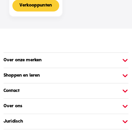
Voor 2-4 Spelers,
Nederlandse Editie
Verkooppunten
Over onze merken
Over Barbie
O
Shoppen en leren
Contact
Over ons
Juridisch