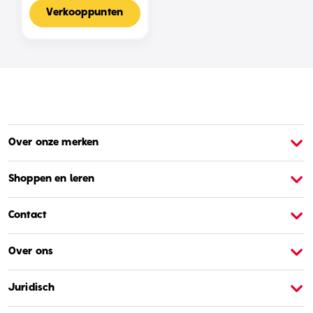
Voor 2-4 Spelers,
Nederlandse Editie
Verkooppunten
Over onze merken
Over Barbie
O
Shoppen en leren
Contact
Over ons
Juridisch