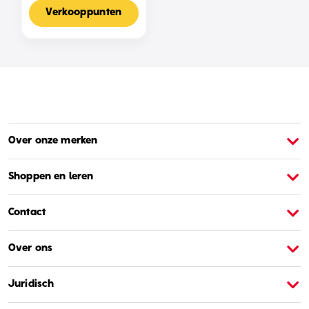
Voor 2-4 Spelers,
Nederlandse Editie
Verkooppunten
Over onze merken
Over Barbie
O
Shoppen en leren
Contact
Over ons
Juridisch