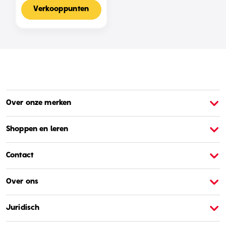
Voor 2-4 Spelers,
Nederlandse Editie
Verkooppunten
Over onze merken
Over Barbie
O
Shoppen en leren
Contact
Over ons
Juridisch