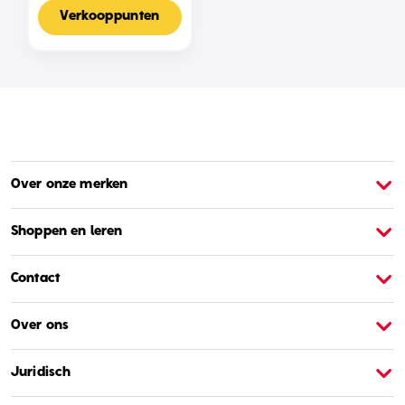
Voor 2-4 Spelers,
Nederlandse Editie
Verkooppunten
Over onze merken
Over Barbie
O
Shoppen en leren
Contact
Over ons
Juridisch