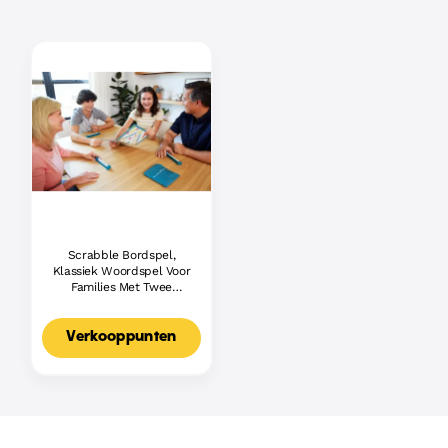
Scrabble Bordspel,
Klassiek Woordspel Voor
Families Met Twee
Manieren Om Te Spelen
Voor 2-4 Spelers,
Nederlandse Editie
Verkooppunten