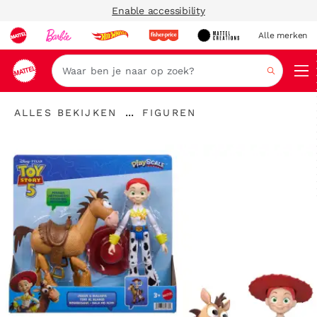
Enable accessibility
Alle merken
Zoeken
"Alles
"
...
ALLES BEKIJKEN
FIGUREN
bekijken
Kruimelspoor
Figuren"
"
uitvouwen