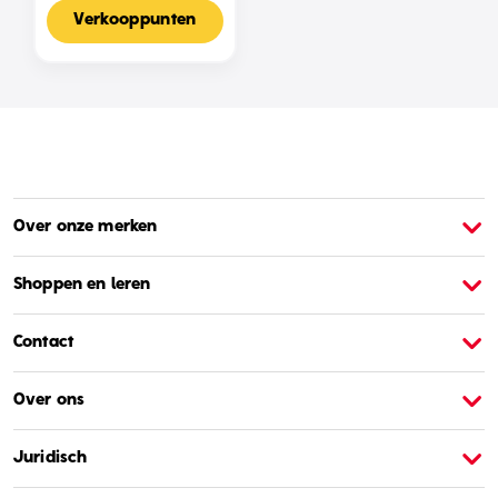
Voor 2-4 Spelers,
Nederlandse Editie
Verkooppunten
Over onze merken
Over Barbie
O
Shoppen en leren
Contact
Over ons
Juridisch