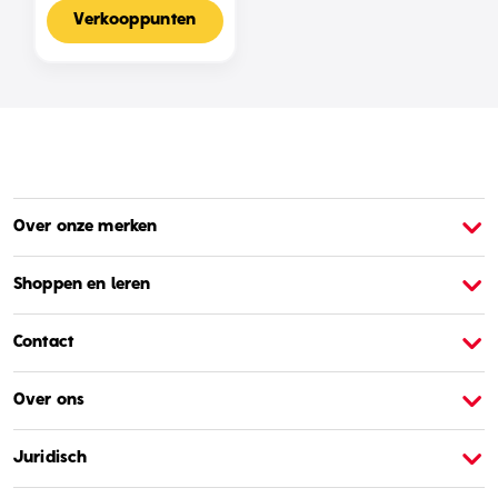
Voor 2-4 Spelers,
Nederlandse Editie
Verkooppunten
Over onze merken
Over Barbie
O
Shoppen en leren
Contact
Over ons
Juridisch