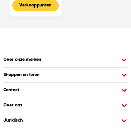
Voor 2-4 Spelers,
Nederlandse Editie
Verkooppunten
Over onze merken
Over Barbie
O
Shoppen en leren
Contact
Over ons
Juridisch