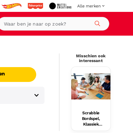
Alle merken
Zoeken
Misschien ook
interessant
en
Scrabble
Bordspel,
Klassiek
Woordspel