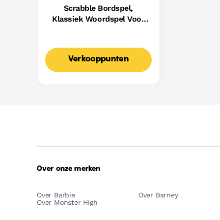
Scrabble Bordspel,
Klassiek Woordspel Voor
Families Met Twee
Manieren Om Te Spelen
Voor 2-4 Spelers,
Verkooppunten
Nederlandse Editie
Over onze merken
Over Barbie
Over Barney
Over Monster High