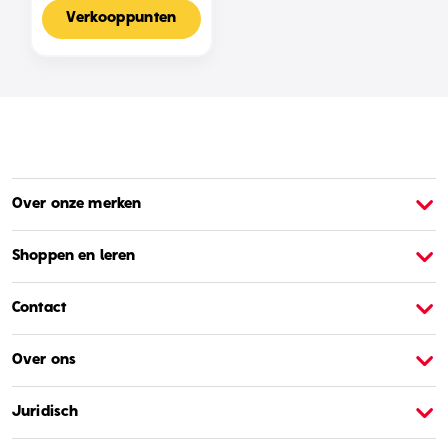
Voor 2-4 Spelers,
Nederlandse Editie
Verkooppunten
Over onze merken
Over Barbie
O
Shoppen en leren
Contact
Over ons
Juridisch