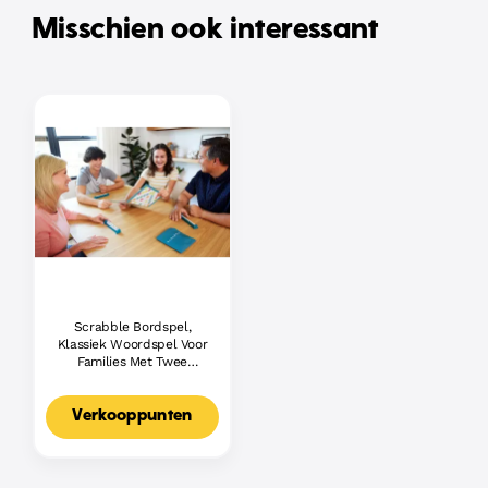
Misschien ook interessant
Scrabble Bordspel,
Klassiek Woordspel Voor
Families Met Twee
Manieren Om Te Spelen
Voor 2-4 Spelers,
Nederlandse Editie
Verkooppunten