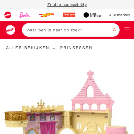
Enable accessibility
Alle merken
Zoeken
"Alles
"
...
ALLES BEKIJKEN
PRINSESSEN
bekijken
Kruimelspoor
Prinsessen"
"
uitvouwen