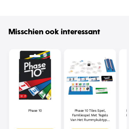
Misschien ook interessant
Phase 10
Phase 10 Tiles Spel,
P
Familiespel Met Tegels
K
Van Het Rummykubtype,
Speelplezier Voor 2-6
D