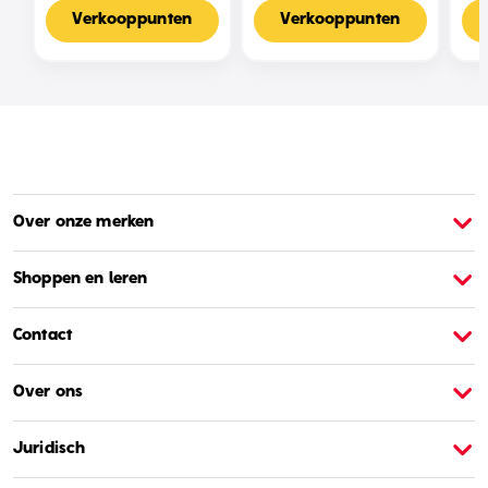
Spelers
Verkooppunten
Verkooppunten
Over onze merken
Over Barbie
O
Shoppen en leren
Contact
Over ons
Juridisch