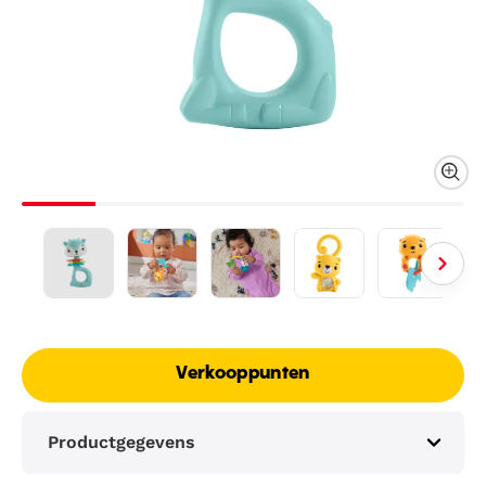
Verkooppunten
Productgegevens