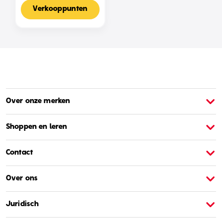
Voor 2-4 Spelers,
Nederlandse Editie
Verkooppunten
Over onze merken
Over Barbie
O
Shoppen en leren
Contact
Over ons
Juridisch