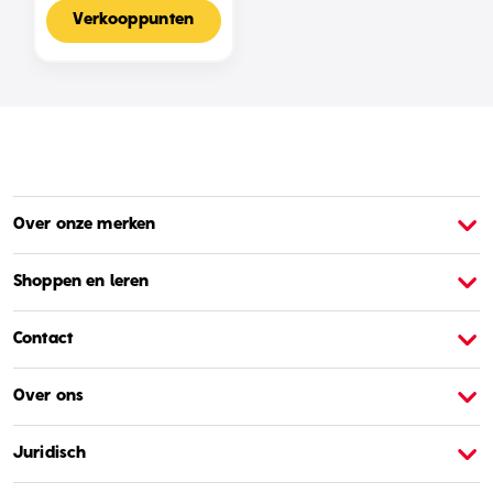
Voor 2-4 Spelers,
Nederlandse Editie
Verkooppunten
Over onze merken
Over Barbie
O
Shoppen en leren
Contact
Over ons
Juridisch