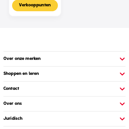
Voor 2-4 Spelers,
Nederlandse Editie
Verkooppunten
Over onze merken
Over Barbie
O
Shoppen en leren
Contact
Over ons
Juridisch