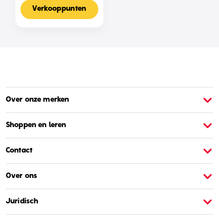
Voor 2-4 Spelers,
Nederlandse Editie
Verkooppunten
Over onze merken
Over Barbie
O
Shoppen en leren
Contact
Over ons
Juridisch