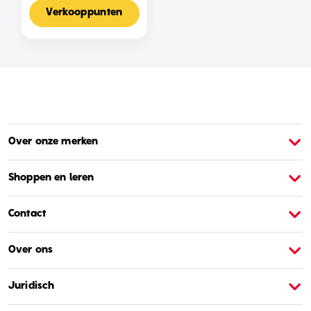
Voor 2-4 Spelers,
Nederlandse Editie
Verkooppunten
Over onze merken
Over Barbie
O
Shoppen en leren
Contact
Over ons
Juridisch