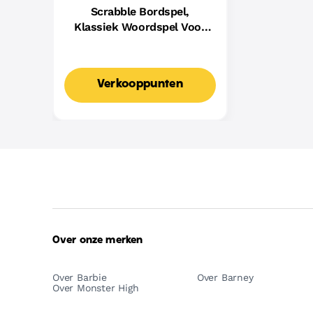
Scrabble Bordspel,
Klassiek Woordspel Voor
Families Met Twee
Manieren Om Te Spelen
Voor 2-4 Spelers,
Verkooppunten
Nederlandse Editie
Over onze merken
Over Barbie
Over Barney
Over Monster High