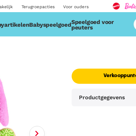
akelijk
Terugroepacties
Voor ouders
Speelgoed voor
yartikelen
Babyspeelgoed
peuters
Verkooppunt
Productgegevens