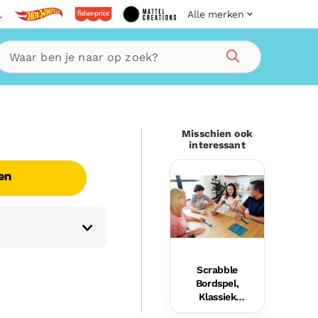
Alle merken
Zoeken
Misschien ook
interessant
en
Scrabble
Bordspel,
Klassiek
Woordspel