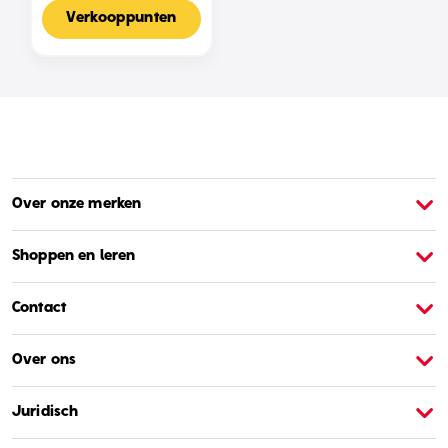
Voor 2-4 Spelers,
Nederlandse Editie
Verkooppunten
Over onze merken
Over Barbie
O
Shoppen en leren
Contact
Over ons
Juridisch