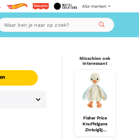
Alle merken
Zoeken
Misschien ook
interessant
en
Fisher Price
Knuffelgans
Zintuiglijk
Speelgoed