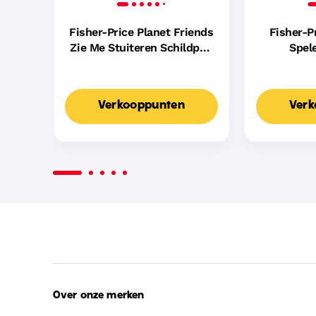
Fisher-Price Planet Friends
Fisher-P
Zie Me Stuiteren Schildpad
Spel
Baby Wandelwagenspeeltje
Contro
Met Zintuiglijke Details
Babys
Voor Baby'S
Lichtjes, 
Verkooppunten
Verk
Over onze merken