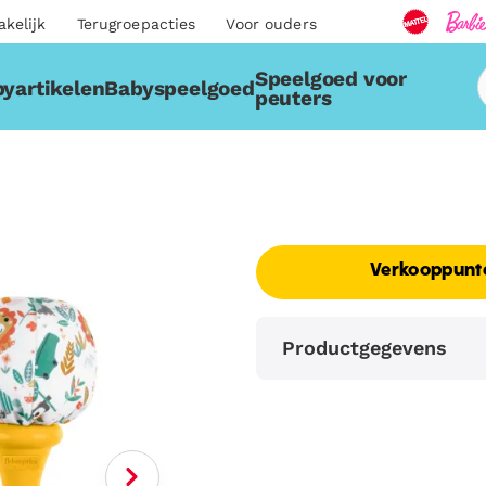
akelijk
Terugroepacties
Voor ouders
Speelgoed voor
yartikelen
Babyspeelgoed
peuters
Verkooppunt
Productgegevens