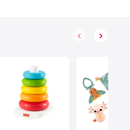
Met Twee
Manieren Om
Te Spelen
Voor 2-4
Spelers,
Nederlandse
Editie