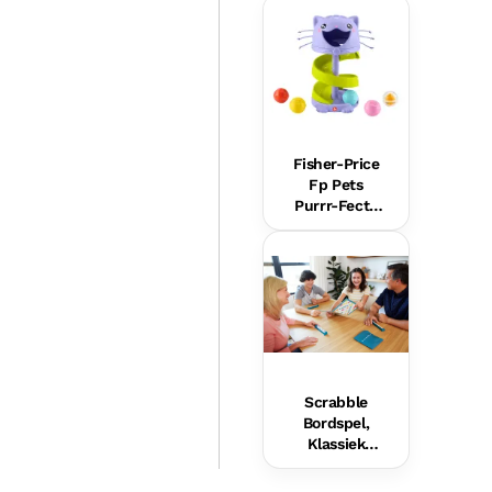
Voor Baby'S,
Knuffel Met
Geluid Voor
Baby'S
Fisher-Price
Fp Pets
Purrr-Fecte
Ballentoren,
Ontwikkeling
sgericht
Speelgoed
Voor Baby'S
En Peuters
Scrabble
Bordspel,
Klassiek
Woordspel
Voor Families