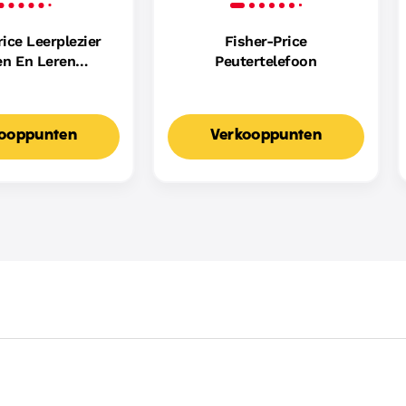
rice Leerplezier
Fisher-Price
en En Leren
Peutertelefoon
ller, Muzikaal
peelgoed Met
Meertalige Versie
ooppunten
Verkooppunten