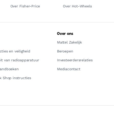
Over Fisher-Price
Over Hot-Wheels
Over ons
Mattel Zakelijk
ties en veiligheid
Beroepen
it van radioapparatuur
Investeerdersrelaties
handboeken
Mediacontact
k Shop instructies