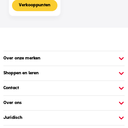
Voor 2-4 Spelers,
Nederlandse Editie
Verkooppunten
Over onze merken
Over Barbie
O
Shoppen en leren
Contact
Over ons
Juridisch