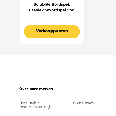
Scrabble Bordspel,
Klassiek Woordspel Voor
Families Met Twee
Manieren Om Te Spelen
Voor 2-4 Spelers,
Verkooppunten
Nederlandse Editie
Over onze merken
Over Barbie
Over Barney
Over Monster High