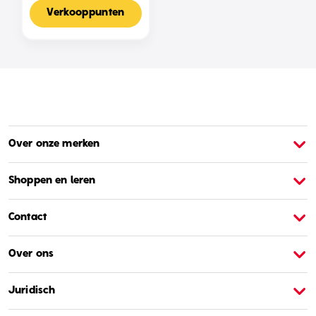
Voor 2-4 Spelers,
Nederlandse Editie
Verkooppunten
Over onze merken
Over Barbie
O
Shoppen en leren
Contact
Over ons
Juridisch