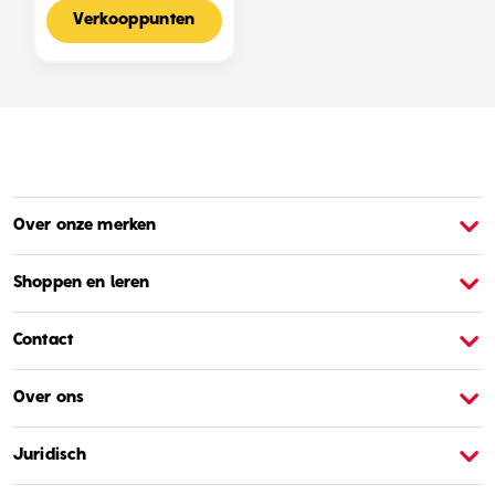
Voor 2-4 Spelers,
Nederlandse Editie
Verkooppunten
Over onze merken
Over Barbie
O
Shoppen en leren
Contact
Over ons
Juridisch