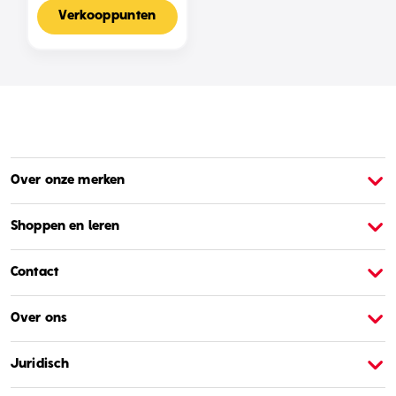
Voor 2-4 Spelers,
Nederlandse Editie
Verkooppunten
Over onze merken
Over Barbie
O
Shoppen en leren
Contact
Over ons
Juridisch