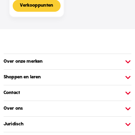
Voor 2-4 Spelers,
Nederlandse Editie
Verkooppunten
Over onze merken
Over Barbie
O
Shoppen en leren
Contact
Over ons
Juridisch