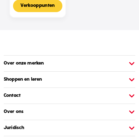
Voor 2-4 Spelers,
Nederlandse Editie
Verkooppunten
Over onze merken
Over Barbie
O
Shoppen en leren
Contact
Over ons
Juridisch