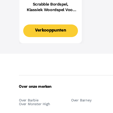
Scrabble Bordspel,
Klassiek Woordspel Voor
Families Met Twee
Manieren Om Te Spelen
Voor 2-4 Spelers,
Verkooppunten
Nederlandse Editie
Over onze merken
Over Barbie
Over Barney
Over Monster High