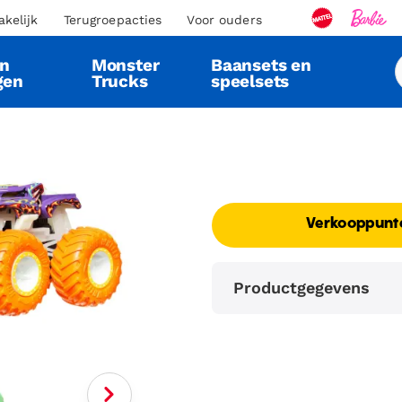
akelijk
Terugroepacties
Voor ouders
en
Monster
Baansets en
gen
Trucks
speelsets
Verkooppunt
Productgegevens