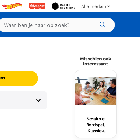
Alle merken
Zoeken
Misschien ook
interessant
en
Scrabble
Bordspel,
Klassiek
Woordspel